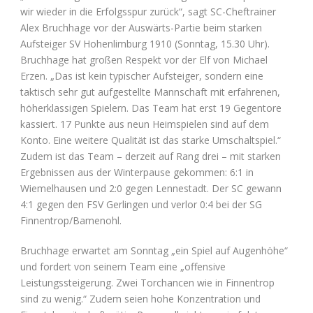
wir wieder in die Erfolgsspur zurück“, sagt SC-Cheftrainer
Alex Bruchhage vor der Auswärts-Partie beim starken
Aufsteiger SV Hohenlimburg 1910 (Sonntag, 15.30 Uhr).
Bruchhage hat großen Respekt vor der Elf von Michael
Erzen. „Das ist kein typischer Aufsteiger, sondern eine
taktisch sehr gut aufgestellte Mannschaft mit erfahrenen,
höherklassigen Spielern. Das Team hat erst 19 Gegentore
kassiert. 17 Punkte aus neun Heimspielen sind auf dem
Konto. Eine weitere Qualität ist das starke Umschaltspiel.“
Zudem ist das Team – derzeit auf Rang drei – mit starken
Ergebnissen aus der Winterpause gekommen: 6:1 in
Wiemelhausen und 2:0 gegen Lennestadt. Der SC gewann
4:1 gegen den FSV Gerlingen und verlor 0:4 bei der SG
Finnentrop/Bamenohl.
Bruchhage erwartet am Sonntag „ein Spiel auf Augenhöhe“
und fordert von seinem Team eine „offensive
Leistungssteigerung. Zwei Torchancen wie in Finnentrop
sind zu wenig.“ Zudem seien hohe Konzentration und