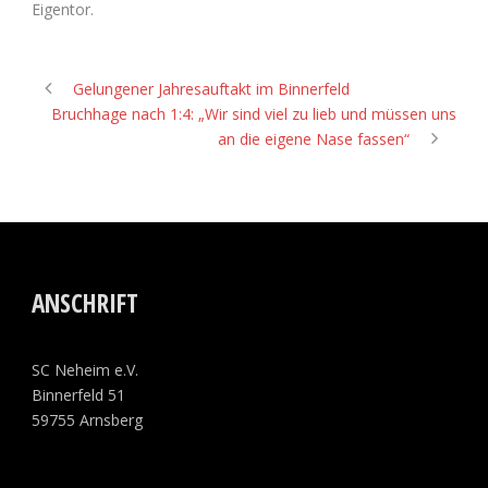
Eigentor.
Gelungener Jahresauftakt im Binnerfeld
Bruchhage nach 1:4: „Wir sind viel zu lieb und müssen uns
an die eigene Nase fassen“
ANSCHRIFT
SC Neheim e.V.
Binnerfeld 51
59755 Arnsberg