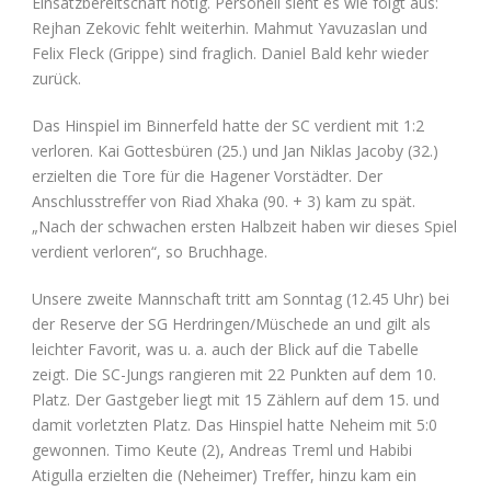
Einsatzbereitschaft nötig. Personell sieht es wie folgt aus:
Rejhan Zekovic fehlt weiterhin. Mahmut Yavuzaslan und
Felix Fleck (Grippe) sind fraglich. Daniel Bald kehr wieder
zurück.
Das Hinspiel im Binnerfeld hatte der SC verdient mit 1:2
verloren. Kai Gottesbüren (25.) und Jan Niklas Jacoby (32.)
erzielten die Tore für die Hagener Vorstädter. Der
Anschlusstreffer von Riad Xhaka (90. + 3) kam zu spät.
„Nach der schwachen ersten Halbzeit haben wir dieses Spiel
verdient verloren“, so Bruchhage.
Unsere zweite Mannschaft tritt am Sonntag (12.45 Uhr) bei
der Reserve der SG Herdringen/Müschede an und gilt als
leichter Favorit, was u. a. auch der Blick auf die Tabelle
zeigt. Die SC-Jungs rangieren mit 22 Punkten auf dem 10.
Platz. Der Gastgeber liegt mit 15 Zählern auf dem 15. und
damit vorletzten Platz. Das Hinspiel hatte Neheim mit 5:0
gewonnen. Timo Keute (2), Andreas Treml und Habibi
Atigulla erzielten die (Neheimer) Treffer, hinzu kam ein