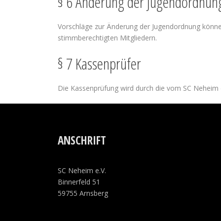
§ 6 Änderung der Jugendordnun
Vorschläge zur Änderung der Jugendordnung könn
stimmberechtigten Mitgliedern.
§ 7 Kassenprüfer
Die Kassenprüfung wird durch die vom SC Neheim
ANSCHRIFT
SC Neheim e.V.
Binnerfeld 51
59755 Arnsberg