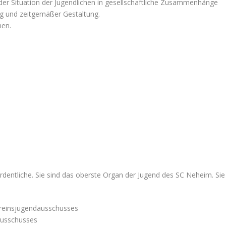
 der Situation der Jugendlichen in gesellschaftliche Zusammenhänge
ng und zeitgemäßer Gestaltung.
nen.
dentliche. Sie sind das oberste Organ der Jugend des SC Neheim. Sie 
Vereinsjugendausschusses
ausschusses