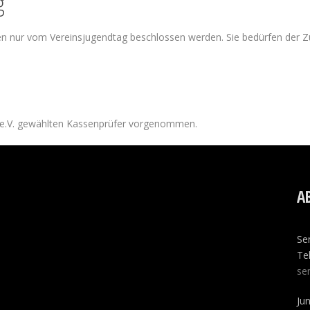
g
en nur vom Vereinsjugendtag beschlossen werden. Sie bedürfen der
 e.V. gewählten Kassenprüfer vorgenommen.
A
Se
Tel
se
Ju