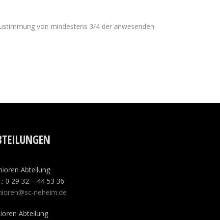
 Zustimmung von mindestens 3/4 der anwesenden
BTEILUNGEN
nioren Abteilung
.: 0 29 32 – 44 53 36
nioren@sc-neheim.de
nioren Abteilung