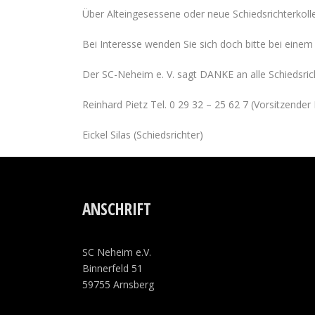
Über Alteingesessene oder neue Schiedsrichterkoll
Bei Interesse wenden Sie sich doch bitte bei einem
Der SC-Neheim e. V. sagt DANKE an alle Schiedsric
Reinhard Pietz Tel. 0 29 32 – 25 62 7 (Vorsitzender
Eickel Silas (Schiedsrichter)
ANSCHRIFT
SC Neheim e.V.
Binnerfeld 51
59755 Arnsberg