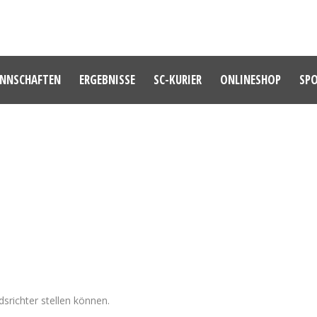
NNSCHAFTEN
ERGEBNISSE
SC-KURIER
ONLINESHOP
SP
SCHIEDSRICHTER
dsrichter stellen können.