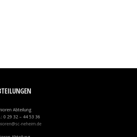
BTEILUNGEN
nioren Abteilung
.: 0 29 32 – 44 53 36
nioren@sc-neheim.de
nioren Abteilung