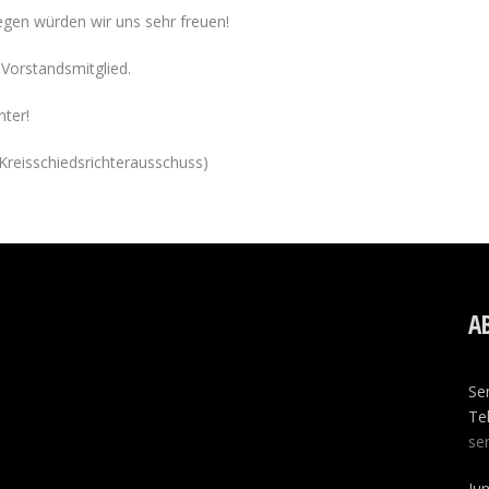
egen würden wir uns sehr freuen!
 Vorstandsmitglied.
hter!
 Kreisschiedsrichterausschuss)
A
Se
Tel
se
Ju