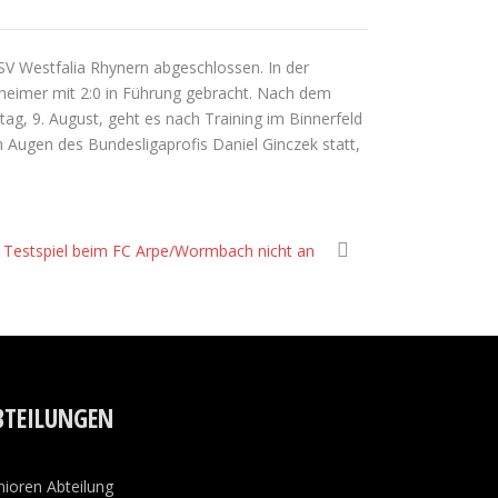
SV Westfalia Rhynern abgeschlossen. In der
eheimer mit 2:0 in Führung gebracht. Nach dem
ag, 9. August, geht es nach Training im Binnerfeld
Augen des Bundesligaprofis Daniel Ginczek statt,
ft Testspiel beim FC Arpe/Wormbach nicht an
BTEILUNGEN
nioren Abteilung