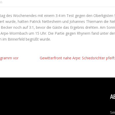
en
stag des Wochenendes mit einem 3:4 im Test gegen den Oberligisten 
viert wurde, hatten Patrick Nettesheim und Johannes Thiemann die N
 Becker noch auf 3:1, bevor die Gäste das Ergebnis drehten. Am Sonnt
r Arpe-Wormbach um 15 Uhr. Die Partie gegen Rhynern fand unter den 
h im Binnerfeld begrüßt wurde.
rogramm vor
Gewitterfront nahe Arpe: Schiedsrichter pfei
A
Se