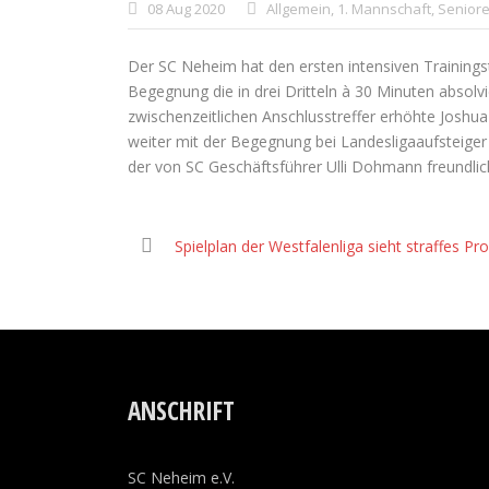
08 Aug 2020
Allgemein
,
1. Mannschaft
,
Senior
Der SC Neheim hat den ersten intensiven Training
Begegnung die in drei Dritteln à 30 Minuten absol
zwischenzeitlichen Anschlusstreffer erhöhte Joshua
weiter mit der Begegnung bei Landesligaaufsteige
der von SC Geschäftsführer Ulli Dohmann freundlic
Spielplan der Westfalenliga sieht straffes P
ANSCHRIFT
SC Neheim e.V.