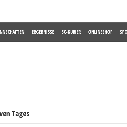
NNSCHAFTEN
ERGEBNISSE
SC-KURIER
ONLINESHOP
SP
AKTUELLE NACHRICHTEN
iven Tages