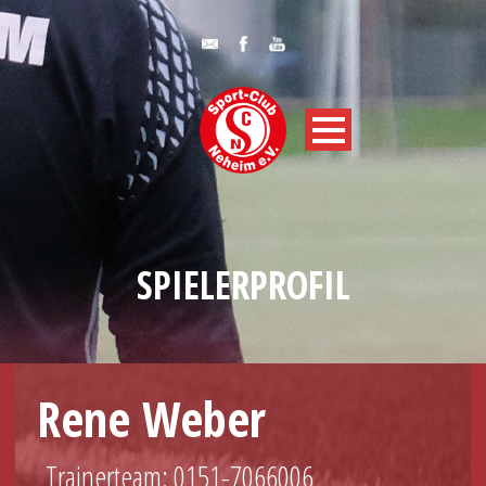
SPIELERPROFIL
Rene Weber
Trainerteam: 0151-7066006