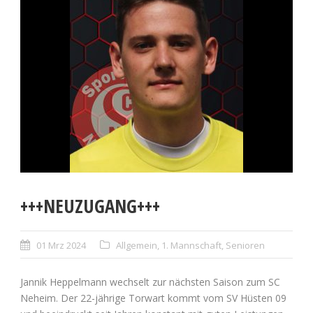
+++NEUZUGANG+++
01 Mrz 2024
Allgemein
,
1. Mannschaft
,
Senioren
Jannik Heppelmann wechselt zur nächsten Saison zum SC
Neheim. Der 22-jährige Torwart kommt vom SV Hüsten 09