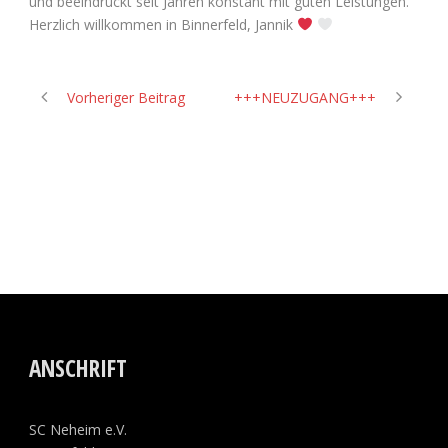
und beeindruckt seit Jahren konstant mit guten Leistungen.
Herzlich willkommen in Binnerfeld, Jannik
Vorheriger Beitrag
+++NEUZUGANG+++
ANSCHRIFT
SC Neheim e.V.