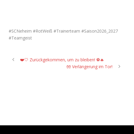
#SCNeheim #RotWeiß #Trainerteam #Saison2026_2027
#Teamgeist
❤️🤍 Zurückgekommen, um zu bleiben! ⚽🔥
🧤 Verlängerung im Tor!